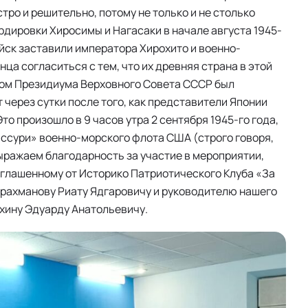
тро и решительно, потому не только и не столько
рдировки Хиросимы и Нагасаки в начале августа 1945-
йск заставили императора Хирохито и военно-
а согласиться с тем, что их древняя страна в этой
азом Президиума Верховного Совета СССР был
 через сутки после того, как представители Японии
то произошло в 9 часов утра 2 сентября 1945-го года,
иссури» военно-морского флота США (строго говоря,
Выражаем благодарность за участие в мероприятии,
глашенному от Историко Патриотического Клуба «За
рахманову Риату Ядгаровичу и руководителю нашего
хину Эдуарду Анатольевичу.