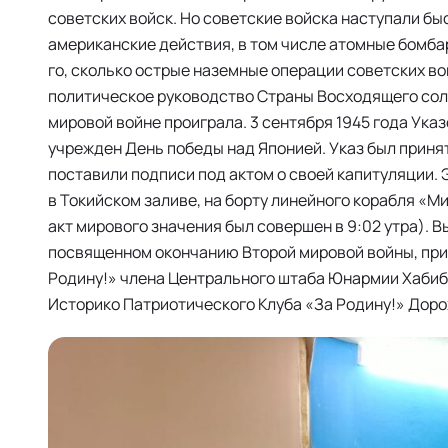
советских войск. Но советские войска наступали быс
американские действия, в том числе атомные бомба
го, сколько острые наземные операции советских во
политическое руководство Страны Восходящего солнц
мировой войне проиграла. 3 сентября 1945 года Ук
учрежден День победы над Японией. Указ был принят
поставили подписи под актом о своей капитуляции. Э
в Токийском заливе, на борту линейного корабля «М
акт мирового значения был совершен в 9:02 утра). 
посвященном окончанию Второй мировой войны, при
Родину!» члена Центрального штаба Юнармии Хабиб
Историко Патриотического Клуба «За Родину!» Доро