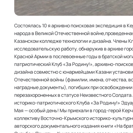
Состоялась 10 я архивно поисковая экспедиция в 
народа в Великой Отечественной войне,проведенна
Казанском колледже технологии и дизайна. Члены К
исследовательскую работу, обнаружив в архиве го
Красной Армии в послевоенные годы в братской мог
патриотический Клуб «За Родину!», архивно-поиско
дизайна совместно с юнармейцами Казани установи
Отечественной войны (фамилии, имена, отчества, во
наградные документы), погибших при освобождении 
перезахороненных в статусе Неизвестного Солдата.
историко-патриотического Клуба «За Родину!» Эдуа
Мая — особый день! Мы приехали в город-герой Кер
коллективу Восточно-Крымского историко-культурн
авторского документального издания книги «На брат