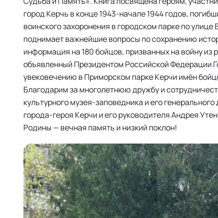
Судьба и Память». Книга посвящена героям, участ
город Керчь в конце 1943-начале 1944 годов, погиб
воинского захоронения в городском парке по улице 
поднимает важнейшие вопросы по сохранению истор
информация на 180 бойцов, призванных на войну из р
объявленный Президентом Российской Федерации Го
увековечению в Приморском парке Керчи имён бойц
Благодарим за многолетнюю дружбу и сотрудничест
культурного музея-заповедника и его генерального
города-героя Керчи и его руководителя Андрея Уте
Родины — вечная память и низкий поклон!