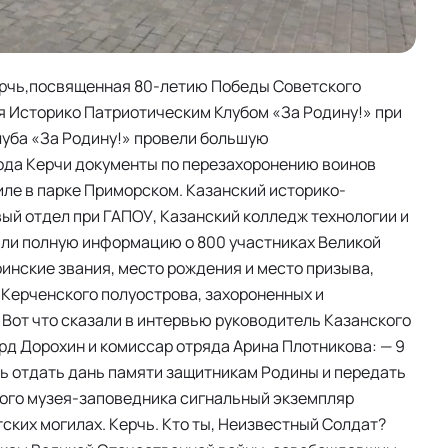
Керчь,посвященная 80-летию Победы Советского
я Историко Патриотическим Клубом «За Родину!» при
луба «За Родину!» провели большую
рода Керчи документы по перезахоронению воинов
иле в парке Приморском. Казанский историко-
вый отдел при ГАПОУ, Казанский колледж технологии и
ли полную информацию о 800 участниках Великой
инские звания, место рождения и место призыва,
Керченского полуострова, захороненных и
 Вот что сказали в интервью руководитель Казанского
рд Дорохин и комиссар отряда Арина Плотникова: — 9
чь отдать дань памяти защитникам Родины и передать
ого музея-заповедника сигнальный экземпляр
ских могилах. Керчь. Кто ты, Неизвестный Солдат?