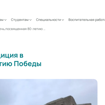
ам
Студентам
Специальности
Воспитательная работ
Архивно поисковая экспедиция в Керчь,посвященная 80-летию Победы
иция в
етию Победы