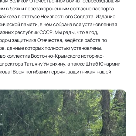
никам Великой Отечественной войны, освобождавшим
шим в боях и перезахороненным согласно паспорта
Войкова в статусе Неизвестного Солдата. Издание
ической памяти, в нём собрана вся установленная
азных республик СССР. Мы рады, что в год,
дом защитника Отечества, ведётся работа по
ов, данные которых полностью установлены.
во коллектив Восточно-Крымского историко-
 директора Татьяну Умрихину, а также Штаб Юнармии
нкова! Всем погибшим героям, защитникам нашей