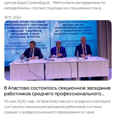
центре &quot;Смена&quot;. Ребята были распределены по
направлениям, соответствующим их специальностям в
рамках программы &quot;Профессионалитет&quot;. Это была
18.10.2024
замечательная возможность не только глубже погрузиться в
свою будущую профессию, но и открыть для себя множество
новых интересных возможностей. На протяжении всей смены
студенты изучали передовые технологии, принимали […]
В Апастово состоялось секционное заседание
работников среднего профессионального
образования
30 мая 2025 года, на базе Апастовского аграрного колледжа
состоялось секционное заседание работников системы
среднего профессионального образования по теме: