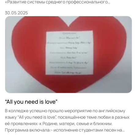
«Развитие системы среднего профессионального
образования: достижения, перспективы, проблемы».На
30.05.2025
заседании были рассмотрены ключевые вопросы развития
системы СПО.При рассмотрении некоторых вопросов были
отмечены успехи и нашего колледжа.По окончании
заседания прошла церемония торжественного
награждения.Знаком отличия &quot;Отличник сферы
образования и науки Республики […]
“All you need is love”
В колледже успешно прошло мероприятие по английскому
языку “All you need is love”, посвящённое теме любви в разных
её проявлениях: к Родине, матери, семье и ближним.
Программа включала:- исполнение студентами песен на
английском и татарском языках;- выразительное чтение