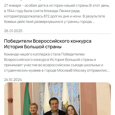
памяти жертв Холокоста
27 января – особая дата в истории нашей страны.В этот день,
в 1944 году была снята блокада Ленинграда,
котораяпродолжалась 872 долгих дня и ночи. В результате
боевых действий,развернувшихся у границ города,
полностью блокировались важнейшие дорожныеартерии:
26.01.2025
город находился в плотном кольце захватчиков, и создалась
угрозагуманитарной катастрофы.Так же, этот день является
Победители Всероссийского конкурса
Днём памяти жертв Холокоста.27 января 1945 […]
История Большой страны
Команда нашего колледжа стала Победителем
Всероссийского конкурса История Большой страны и
принимает участие во всероссийском съезде школьных и
студенческих музеев в городе МоскваВ Москву отправились
руководитель Историко Патриотического Клуба &quot;За
24.10.2024
Родину!&quot; Дорохин Эдуард Анатольевич и один из
участников проекта Французов Егор25 октября состоится
торжественное награждение победителей в Центральном
Музее ПобедыВ Музее Победы прошла торжественная
церемония […]