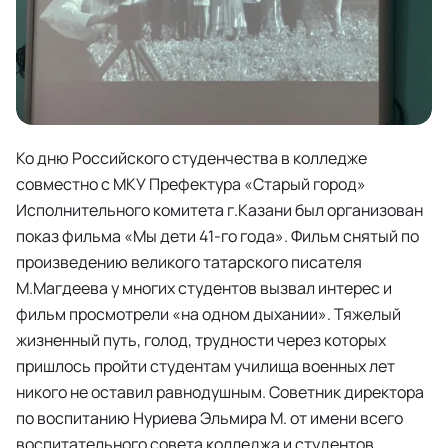
Ко дню Российского студенчества в колледже
совместно с МКУ Префектура «Старый город»
Исполнительного комитета г.Казани был организован
показ фильма «Мы дети 41-го года». Фильм снятый по
произведению великого татарского писателя
М.Магдеева у многих студентов вызвал интерес и
фильм просмотрели «на одном дыхании». Тяжелый
жизненный путь, голод, трудности через которых
пришлось пройти студентам училища военных лет
никого не оставил равнодушным. Советник директора
по воспитанию Нуриева Эльмира М. от имени всего
воспитательного совета колледжа и студентов