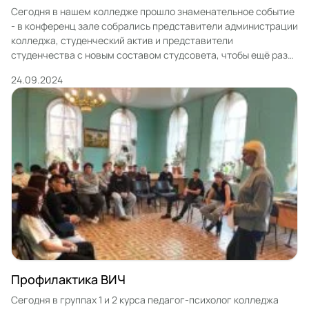
Сегодня в нашем колледже прошло знаменательное событие
- в конференц зале собрались представители администрации
колледжа, студенческий актив и представители
студенчества с новым составом студсовета, чтобы ещё раз
вместе вспомнить и поговорить на тему воссоединения
24.09.2024
новых регионов с нашей любимой страной!30 сентября 2022
года в состав России вернулись четыре южных региона —
Донецкая и Луганская народные […]
Профилактика ВИЧ
Сегодня в группах 1 и 2 курса педагог-психолог колледжа