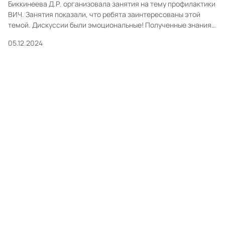
Биккинеева Д.Р. организовала занятия на тему профилактики
ВИЧ. Занятия показали, что ребята заинтересованы этой
темой. Дискуссии были эмоциональные! Полученные знания
актуальны не только для самих ребят, но и для их близкого
05.12.2024
окружения: узнал сам- расскажи другому!