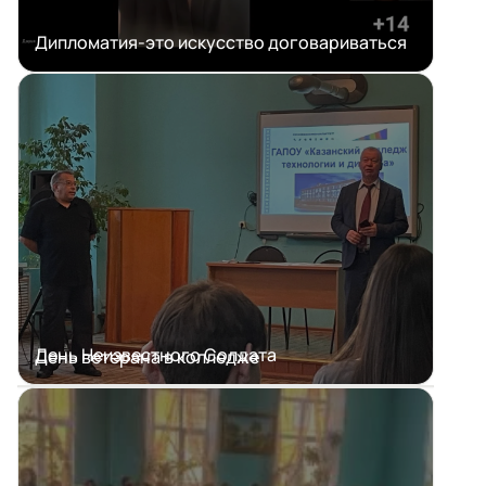
Дипломатия-это искусство договариваться
День Неизвестного Солдата
День ветерана в колледже