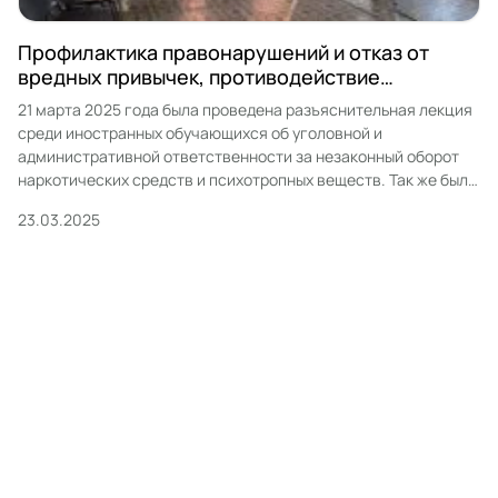
Профилактика правонарушений и отказ от
вредных привычек, противодействие
наркомании
21 марта 2025 года была проведена разъяснительная лекция
среди иностранных обучающихся об уголовной и
административной ответственности за незаконный оборот
наркотических средств и психотропных веществ. Так же было
проведено интерактивное занятие с сотрудником из
23.03.2025
психологического центра «Выбор», Шарафутдиновым
Айдаром Вилевичем, на тему «Алкоголь: мифы и факты».