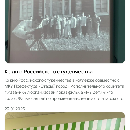
Ко дню Российского студенчества
Ко дню Российского студенчества в колледже совместно с
МКУ Префектура «Старый город» Исполнительного комитета
г.Казани был организован показ фильма «Мы дети 41-го
года». Фильм снятый по произведению великого татарского
писателя М.Магдеева у многих студентов вызвал интерес и
23.01.2025
фильм просмотрели «на одном дыхании». Тяжелый жизненный
путь, голод, трудности через которых пришлось пройти
студентам училища военных лет […]