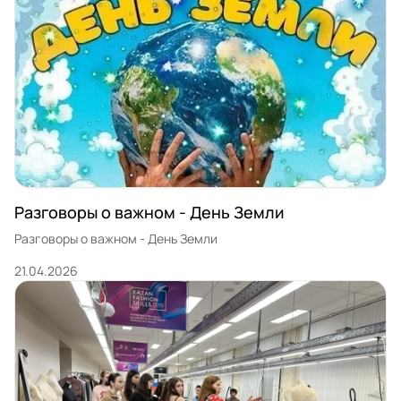
правопорядка и дисциплины в колледже. Все участники будут
утверждены приказом по колледжу, подчеркнул он..Идрис
обозначил […]
Разговоры о важном - День Земли
Разговоры о важном - День Земли
21.04.2026