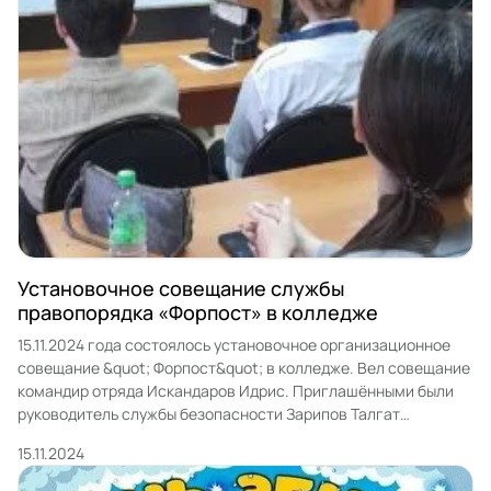
Установочное совещание службы
правопорядка «Форпост» в колледже
15.11.2024 года состоялось установочное организационное
совещание &quot; Форпост&quot; в колледже. Вел совещание
командир отряда Искандаров Идрис. Приглашёнными были
руководитель службы безопасности Зарипов Талгат
Маратович и заместитель директора Веледенская Ольга
15.11.2024
Владимировна.Талгат Маратович пожелал собравшимся
плодотворной работы на благо всех студентов, обеспечения