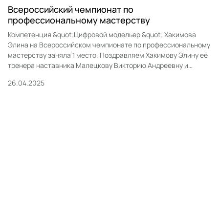
Всероссийский чемпионат по
профессиональному мастерству
Компетенция &quot;Цифровой модельер &quot; Хакимова
Элина на Всероссийском чемпионате по профессиональному
мастерству заняла 1 место. Поздравляем Хакимову Элину её
тренера наставника Малецкову Викторию Андреевну и
менеджера компетенции Шарафеева Айрата Булатовича с
26.04.2025
победой желаем успехов в работе.