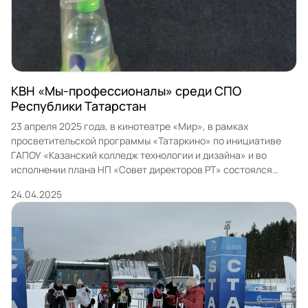
КВН «Мы-профессионалы» среди СПО
Республики Татарстан
23 апреля 2025 года, в кинотеатре «Мир», в рамках
просветительской программы «Татаркино» по инициативе
ГАПОУ «Казанский колледж технологии и дизайна» и во
исполнении плана НП «Совет директоров РТ» состоялся
финал КВН «Мы-профессионалы» среди СПО Республики
24.04.2025
Татарстан. В финале приняли участие пять команд: «Молодые
директора тракторного завода» ГАПОУ «Казанский
автотранспортный техникум им А.П.Обыденнова» «NT —
хорошая […]