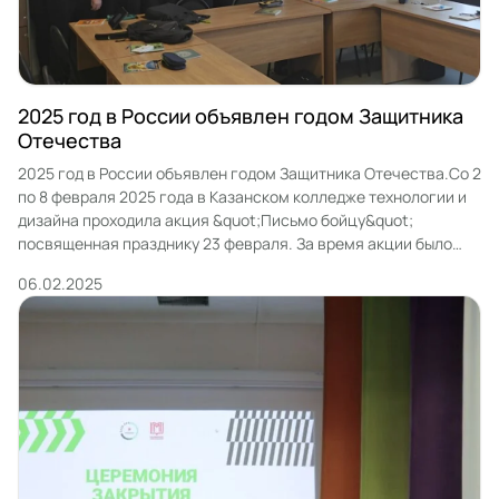
2025 год в России объявлен годом Защитника
Отечества
2025 год в России объявлен годом Защитника Отечества.Со 2
по 8 февраля 2025 года в Казанском колледже технологии и
дизайна проходила акция &quot;Письмо бойцу&quot;
посвященная празднику 23 февраля. За время акции было
написано более 150 писем которые переданы волонтёрской
06.02.2025
группе мечети Аль-Марджани и будут отправлены бойцам
СВО