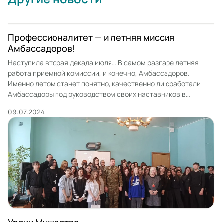
Профессионалитет — и летняя миссия
Амбассадоров!
Наступила вторая декада июля… В самом разгаре летняя
работа приемной комиссии, и конечно, Амбассадоров.
Именно летом станет понятно, качественно ли сработали
Амбассадоры под руководством своих наставников в
весенне - зимний сезон, проводя профориентационную
09.07.2024
работу по школам и в колледже в Дни открытых дверей,
которые проводились регулярно с февраля по май
месяцы.Для наглядности в приемной комиссии […]