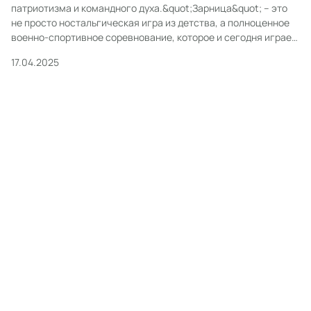
патриотизма и командного духа.&quot;Зарница&quot; – это
не просто ностальгическая игра из детства, а полноценное
военно-спортивное соревнование, которое и сегодня играет
важную роль в воспитании молодежи. Этот захватывающий
17.04.2025
конкурс объединяет в себе физическую подготовку, знания
основ безопасности, умение работать в команде и, конечно
же, патриотическое воспитание.Сегодня
&quot;Зарница&quot; проводится […]