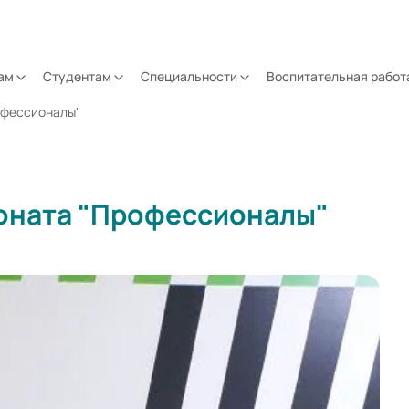
ам
Студентам
Специальности
Воспитательная работ
офессионалы"
оната "Профессионалы"