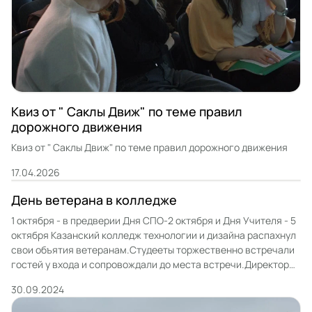
Квиз от " Саклы Движ" по теме правил
дорожного движения
Квиз от " Саклы Движ" по теме правил дорожного движения
17.04.2026
День ветерана в колледже
1 октября - в предверии Дня СПО-2 октября и Дня Учителя - 5
октября Казанский колледж технологии и дизайна распахнул
свои объятия ветеранам.Студееты торжественно встречали
гостей у входа и сопровождали до места встречи.Директор
колледжа предложил начать встречу с экскурсии по
30.09.2024
отремонтированному второму этажу , где разместился
Профессионалитет- Проект развития СПО в форме грантовой