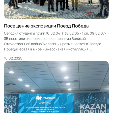
Посещение экспозиции Поезд Победы!
Сегодня студенты групп 10.02.04-1, 38.02.05 - 1 сп, 09.02.07-
3В посетили экспозицию,посвященную Великой
Отечественной войнеЭкспозиция размещается в Поезде
ПобедыПервая в мире иммерсивная инсталляция,
размещенная в движущемся составе поезда«Поезд Победы»
16.02.2025
— уникальный передвижной музей. В пространстве историко-
художественной экспозиции запечатлены образы прошлого
нашей страны — непарадный портрет великой эпохи в лицах,
жестах, мгновениях, аутентичных предметах и подлинных
чувствах.На […]