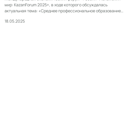
мир: KazanForum 2025», в ходе которого обсуждалась
актуальная тема: «Среднее профессиональное образование
как фактор роста экономики». На данном форуме были
18.05.2025
продемонстрированы лучшие практики российского
среднего профессионального образования, в частности в
области сотрудничества со странами исламского мира,
проходило обсуждение […]