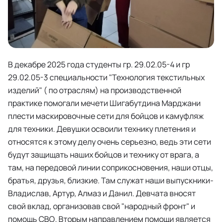
В декабре 2025 года студенты гр. 29.02.05-4 и гр
29.02.05-3 специальности "Технология текстильных
изделий" ( по отраслям) на производственной
практике помогали мечети Шигабутдина Марджани
плести маскировочные сети для бойцов и камуфляж
для техники. Девушки освоили технику плетения и
относятся к этому делу очень серьезно, ведь эти сети
будут защищать наших бойцов и технику от врага, а
там, на передовой линии соприкосновения, наши отцы,
братья, друзья, близкие. Там служат наши выпускники-
Владислав, Артур, Алмаз и Данил. Девчата вносят
свой вклад, организовав свой "народный фронт" и
помощь СВО. Вторым направлением помощи является