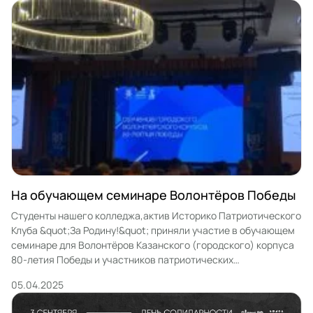
На обучающем семинаре Волонтёров Победы
Студенты нашего колледжа,актив Историко Патриотического
Клуба &quot;За Родину!&quot; приняли участие в обучающем
семинаре для Волонтёров Казанского (городского) корпуса
80-летия Победы и участников патриотических
объединений.Организаторами семинара выступили Комитет
05.04.2025
по делам детей и молодёжи Исполнительного комитета
г.Казани совместно с региональным центром подготовки