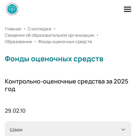
Главная
О колледже
Сведения об образовательной организации
Образование
Фонды оценочных средств
Фонды оценочных средств
Контрольно-оценочные средства за 2025
год
29.02.10
Швеи