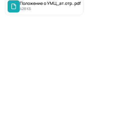
Положение о УМЦ_ат.отр..pdf
428 КБ